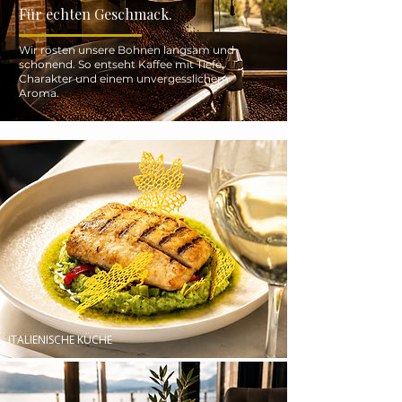
Für echten Geschmack.
Wir rösten unsere Bohnen langsam und
schonend. So entseht Kaffee mit Tiefe,
Charakter und einem unvergesslichem
Aroma.
ITALIENISCHE KÜCHE