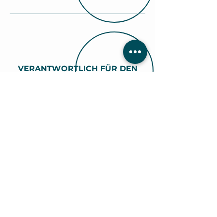
VERANTWORTLICH FÜR DEN
INHALT
Schiller Kaffeerösterei
Seestraße 115
83209 Prien am Chiemsee
WEBDESIGN & KONZEPTION
Nathalie Kastenhuber
E-Mail: